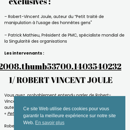
exclusives :
– Robert-Vincent Joule, auteur du “Petit traité de
manipulation à l’usage des honnêtes gens"
– Patrick Mathieu, Président de PMC, spécialiste mondial de
la Singularité des organisations
Les intervenants :
1/ ROBERT VINCENT JOULE
Vous avez probablement entendu parler de Robert-
Vincent Joule,
auteur de «
La soumission librement consentie
» et de
Ce site Web utilise des cookies pour vous
«
Petit traité de manipulation à l’usage des honnêtes gens
».
garantir la meilleure expérience sur notre site
Web.
En savoir plus
Robert-Vincent Joule est professeur de psychologie sociale