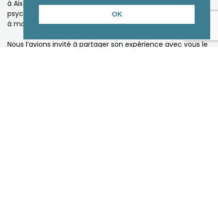
à Aix-Marseille Université. Ses travaux portent sur la
psychologie de l'engagement ou comment amener autrui
OK
à modifier librement ses comportements.
Nous l’avions invité à partager son expérience avec vous le
mercredi 21 janvier 2009
et, à la demande générale, il était revenu le 24 février de
cette même année.
Ses interventions avaient permis aux nombreux
entrepreneurs présents de découvrir pourquoi et comment
la communication engageante est un outil indispensable
dans la panoplie du chef d'entreprise.
Les applications sont autant du domaine du marketing que
du management.
Robert-Vincent, à l'occasion de la réédition de son
ouvrage, revient vous voir.