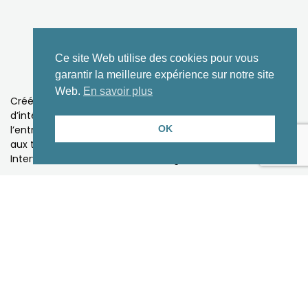
Ce site Web utilise des cookies pour vous
garantir la meilleure expérience sur notre site
Web.
En savoir plus
Créée en 2007,
100000entrepreneurs.com
, association
d’intérêt général, a pour vocation de promouvoir
l’entrepreneuriat dans les écoles, collèges et lycées, grâce
OK
aux témoignages de chefs d’entreprise.
Intervenante : Laure Omnès, Chargée de communication.
Basée à Paris, la
Weller International Business School
est
une école de commerce dont la vocation est, depuis 1981,
de former les leaders capables de manager des équipes
multiculturelles. Avec le monde pour horizon, WIBS privilégie
l’action pour développer les potentialités de chacun.
Intervenant : Jean-Marc Grégo, Président.
Pour découvrir
concrètement où va la taxe
d’apprentissage
et surtout pour
voir jusqu’où elle