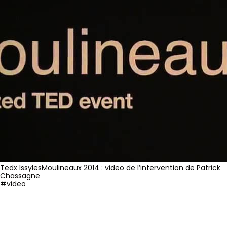
Tedx IssylesMoulineaux 2014 : video de l’intervention de Patrick
Chassagne
#video